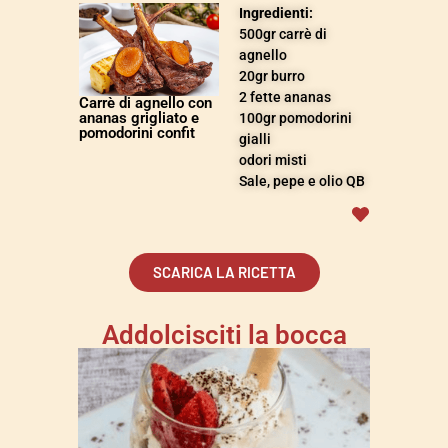
Ingredienti:
500
gr
carrè di
agnello
20gr burro
2 fette ananas
Carrè di agnello con
ananas grigliato e
100gr pomodorini
pomodorini confit
gialli
odori misti
Sale, pepe e olio QB
SCARICA LA RICETTA
Addolcisciti la bocca