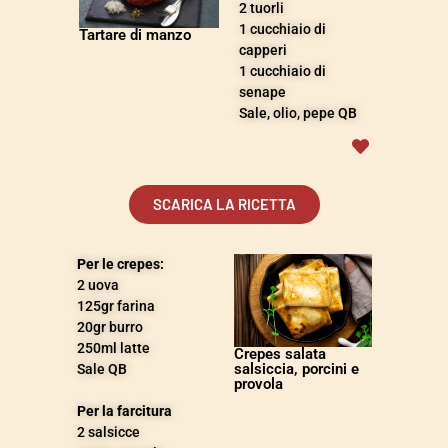
2 tuorli
1 cucchiaio di
Tartare di manzo
capperi
1 cucchiaio di
senape
Sale, olio, pepe QB
SCARICA LA RICETTA
Per le crepes:
2 uova
125gr farina
20gr burro
250ml latte
Crepes salata
salsiccia, porcini e
Sale QB
provola
Per la farcitura
2 salsicce