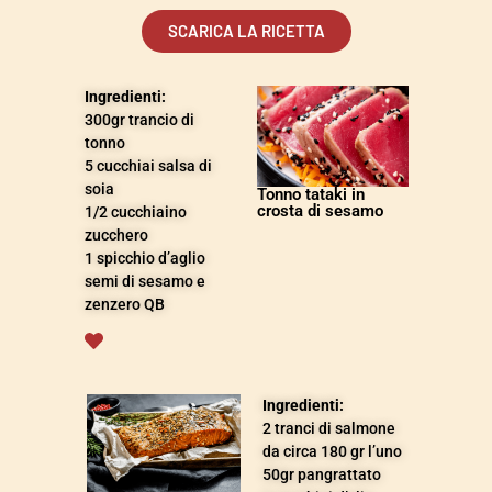
SCARICA LA RICETTA
Ingredienti:
300gr trancio di
tonno
5 cucchiai salsa di
soia
Tonno tataki in
crosta di sesamo
1/2 cucchiaino
zucchero
1 spicchio d’aglio
semi di sesamo e
zenzero QB
Ingredienti:
2 tranci di salmone
da circa 180 gr l’uno
50gr pangrattato