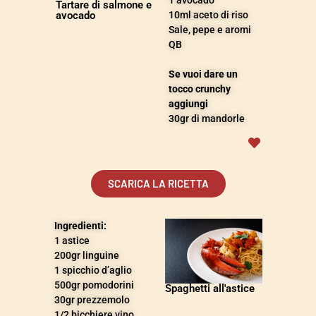
1 avocado
Tartare di salmone e
avocado
10ml aceto di riso
Sale, pepe e aromi
QB
Se vuoi dare un
tocco crunchy
aggiungi
30gr di mandorle
SCARICA LA RICETTA
Ingredienti:
1 astice
200gr linguine
1 spicchio d’aglio
500gr pomodorini
Spaghetti all'astice
30gr prezzemolo
1/2 bicchiere vino