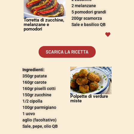
2 melanzane
5 pomodori grandi
200
gr
scamorza
Torretta di zucchine,
melanzane e
Sale e basilico QB
pomodori
SCARICA LA RICETTA
Ingredienti:
350gr patate
160gr carote
160gr piselli cotti
150gr zucchine
Polpette di verdure
miste
1/2 cipolla
100gr parmigiano
1 uovo
aglio (facoltativo)
Sale, pepe, olio QB