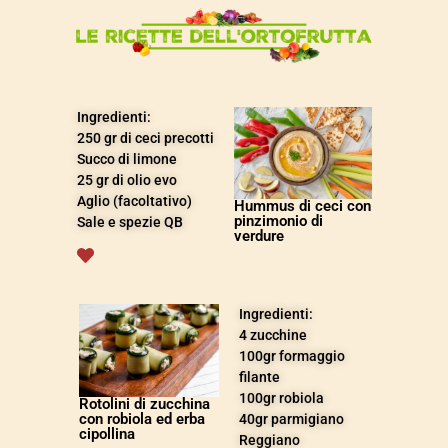
Ingredienti:
250 gr di ceci precotti
Succo di limone
25 gr di olio evo
Aglio (facoltativo)
Hummus di ceci con
pinzimonio di
Sale e spezie QB
verdure
Ingredienti:
4
zucchine
100
gr
formaggio
filante
100gr robiola
Rotolini di zucchina
con robiola ed erba
40
gr
parmigiano
cipollina
Reggiano