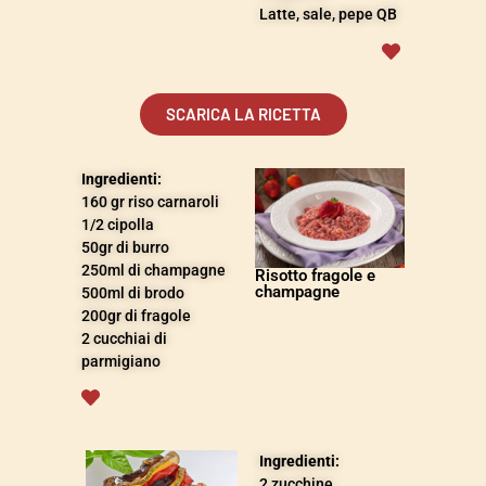
Latte, sale, pepe QB
SCARICA LA RICETTA
Ingredienti:
160 gr riso carnaroli
1/2 cipolla
50gr di burro
250ml di champagne
Risotto fragole e
champagne
500ml di brodo
200gr di fragole
2 cucchiai di
parmigiano
Ingredienti:
2
zucchine