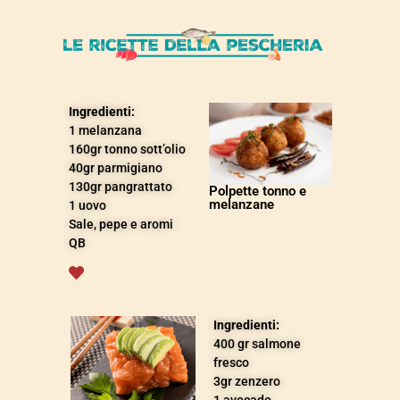
Ingredienti:
1
melanzana
160gr
tonno sott’olio
40gr parmigiano
130gr
pangrattato
Polpette tonno e
melanzane
1
uovo
Sale, pepe e aromi
QB
Ingredienti:
400 gr salmone
fresco
3gr zenzero