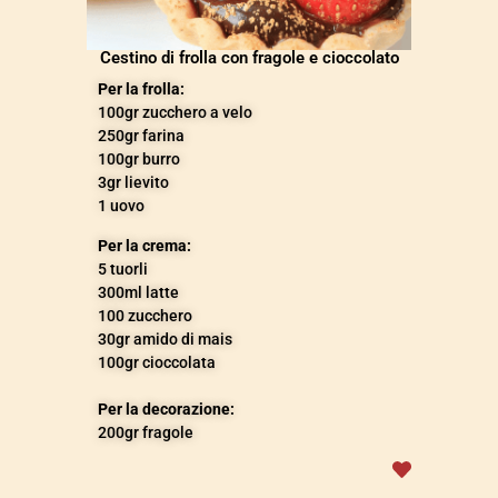
Cestino di frolla con fragole e cioccolato
Per la frolla:
100gr zucchero a velo
250gr farina
100gr burro
3gr lievito
1 uovo
Per la crema:
5 tuorli
300ml latte
100 zucchero
30gr amido di mais
100gr cioccolata
Per la decorazione:
200gr fragole