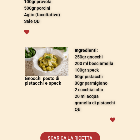
100gr provola
500gr porcini
Aglio (facoltativo)
Sale QB
Ingredienti:
250
gr
gnocchi
200
ml besciamella
100gr speck
50gr pistacchi
Gnocchi pesto di
pistacchi e speck
30gr parmigiano
2
cucchiai o
lio
20
ml a
cqua
granella di pistacchi
QB
SCARICA LA RICETTA