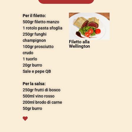
Per il filetto:
500gr filetto manzo
1 rotolo pasta sfoglia
250gr funghi
champignon
Filetto alla
Wellington
100gr prosciutto
crudo
1 tuorlo
20gr burro
Sale e pepe QB
Per la salsa:
250gr frutti di bosco
500ml vino rosso
200ml brodo di carne
50gr burro